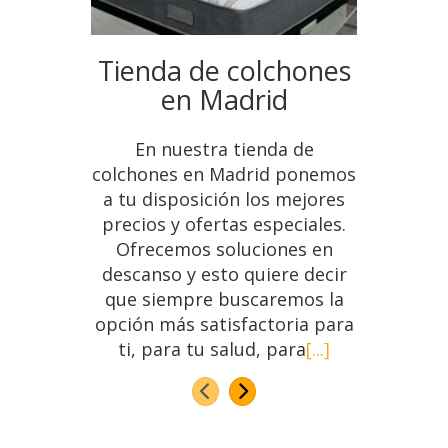
Tienda de colchones
Co
en Madrid
En nuestra tienda de
Para 
colchones en Madrid ponemos
direct
a tu disposición los mejores
fund
precios y ofertas especiales.
hemo
Ofrecemos soluciones en
esta
descanso y esto quiere decir
rep
que siempre buscaremos la
capit
opción más satisfactoria para
con am
ti, para tu salud, para
[...]
Anterior
Siguiente